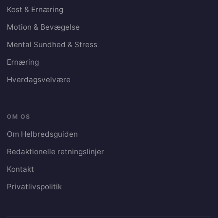
sundhedsekspert ved specifikke behov. Fokus
Kost & Ernæring
er på, hvordan kost og ernæring kan optimere
Motion & Bevægelse
helbredet.
Mental Sundhed & Stress
Ernæring
Hverdagsvelvære
OM OS
Om Helbredsguiden
Redaktionelle retningslinjer
Kontakt
Privatlivspolitik