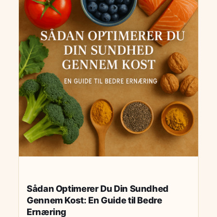
læsere.
fokuserer på protein, komplekse kulhydrater og
sunde fedtstoffer. Artiklen understreger
vigtigheden af vitaminer og mineraler som
vitamin D, magnesium og jern. Myter om sund
mad afkræftes, og der gives råd om, hvordan
man kan tilpasse sin kost til specifikke
helbredstilstande som diabetes og
maveproblemer. Afslutningsvis opfordres
læserne til at gøre sund kost til en livsstil
gennem gradvise ændringer.
Sådan Optimerer Du Din Sundhed
Gennem Kost: En Guide til Bedre
Ernæring