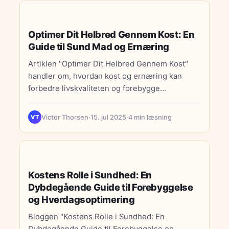
KOST & ERNÆRING
Optimer Dit Helbred Gennem Kost: En
Guide til Sund Mad og Ernæring
Artiklen "Optimer Dit Helbred Gennem Kost"
handler om, hvordan kost og ernæring kan
forbedre livskvaliteten og forebygge
sygdomme. Den fokuserer på
antiinflammatorisk kost, som omfatter
Victor Thorsen
·
15. jul 2025
·
4 min læsning
VT
fødevarer der reducerer inflammation, såsom
frugt, grøntsager, fede fisk, fuldkorn, nødder og
olivenolie. Derudover præsenteres en kostplan
KOST & ERNÆRING
for en uge, der integrerer sunde madvaner i
Kostens Rolle i Sundhed: En
hverdagen. Artiklen understreger også
Dybdegående Guide til Forebyggelse
vigtigheden af vitaminer og mineraler for
og Hverdagsoptimering
kroppens funktion og afklarer almindelige
myter om sund mad. Endelig gives der
Bloggen "Kostens Rolle i Sundhed: En
specifikke kostanbefalinger til personer med
Dybdegående Guide til Forebyggelse og