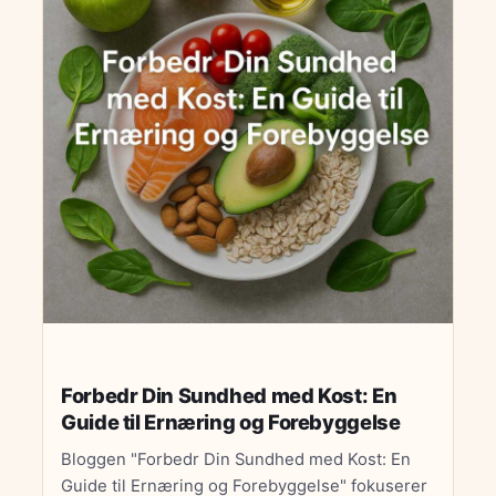
som D-vitamin og B12, understreges for deres
vigtige roller i kroppens funktion. Der gives
strategier til at skabe effektive kostplaner for
vægttab, der inkluderer protein og fiber.
Artiklen diskuterer også de sundhedsmæssige
fordele ved en plantebaseret kost samt
afkræfter almindelige myter om sund mad.
Endelig adresseres kost til specifikke
helbredstilstande som diabetes og
maveproblemer. Samlet set opfordrer artiklen
til en bevidst tilgang til kost for at opnå og
vedligeholde god sundhed.
Forbedr Din Sundhed med Kost: En
Guide til Ernæring og Forebyggelse
Bloggen "Forbedr Din Sundhed med Kost: En
Guide til Ernæring og Forebyggelse" fokuserer