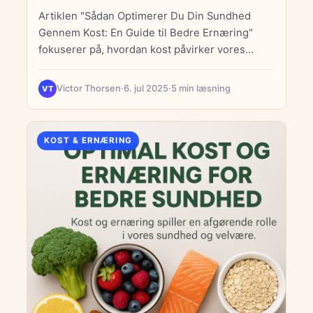
Artiklen "Sådan Optimerer Du Din Sundhed
Gennem Kost: En Guide til Bedre Ernæring"
fokuserer på, hvordan kost påvirker vores
sundhed og velbefindende. Den fremhæver
vigtigheden af en antiinflammatorisk kost, der
Victor Thorsen
·
6. jul 2025
·
5 min læsning
VT
kan reducere risikoen for alvorlige sygdomme,
samt værdien af vitaminer og mineraler i
kosten. Nøglefødevarer som bær, fed fisk,
KOST & ERNÆRING
nødder og sunde krydderier anbefales. Artiklen
præsenterer også effektive strategier for
vægttab, herunder bæredygtige kostplaner og
undgåelse af forarbejdede fødevarer. Myter om
sund mad, såsom at alle fedtstoffer er dårlige,
adresseres for at give en korrekt forståelse af
næringsstoffer. En plantebaseret kost
fremhæves som en sund livsstil, der kan
forbedre sundheden og reducere
sygdomsrisici. Artiklen afslutter med en