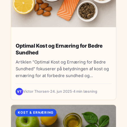
opfordring til at investere tid i kostvalg for at
forbedre livskvaliteten. SEO-elementer
inkluderer fokus-søgeord "kost og ernæring for
bedre sundhed" og en meta-beskrivelse, der
opfordrer læserne til at lære om kostens
indflydelse på sundheden.
Optimal Kost og Ernæring for Bedre
Sundhed
Artiklen "Optimal Kost og Ernæring for Bedre
Sundhed" fokuserer på betydningen af kost og
ernæring for at forbedre sundhed og
livskvalitet. Den introducerer centrale emner
som antiinflammatorisk kost, vitaminer,
Victor Thorsen
·
24. jun 2025
·
4 min læsning
VT
mineraler, kostplaner til vægttab, plantebaseret
ernæring og myter om sund mad. Anti-
inflammatorisk kost fremhæves som en metode
KOST & ERNÆRING
til at reducere betændelse og forebygge
sygdomme. Essentielle vitaminer og mineraler,