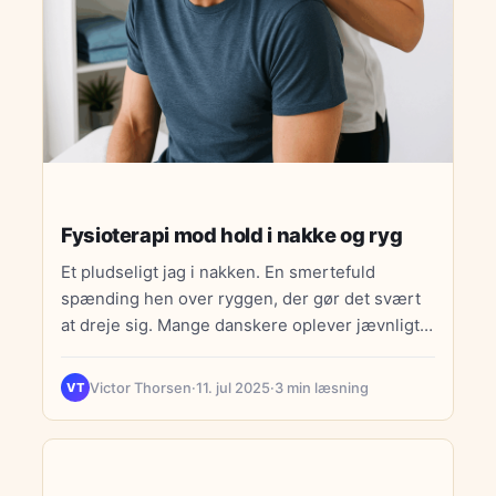
Fysioterapi mod hold i nakke og ryg
Et pludseligt jag i nakken. En smertefuld
spænding hen over ryggen, der gør det svært
at dreje sig. Mange danskere oplever jævnligt
muskelspændinger eller…
Victor Thorsen
·
11. jul 2025
·
3 min læsning
VT
MENTAL SUNDHED & STRESS