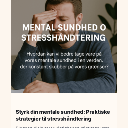
Afslutningsvis understreger bloggen, at
som det første skridt til håndtering af stress.
forbedringer i mental sundhed kræver
Den præsenterer forskellige strategier til
vedholdenhed og små skridt over tid, og
stresshåndtering, herunder mindfulness,
opfordrer læserne til at tage aktive valg for at
motion, betydningen af søvn, og at sætte
skabe en sundere mental tilstand.
grænser i arbejdslivet. Desuden opfordres
læserne til at opbygge mental robusthed ved at
praktisere positiv tænkning, styrke sociale
relationer og søge professionel hjælp, hvis
nødvendigt. Afslutningsvis understreges
betydningen af at prioritere mental sundhed for
at forbedre livskvaliteten, og der gives
opfordringer til at implementere små
ændringer i hverdagen for bedre trivsel.
Styrk din mentale sundhed: Praktiske
strategier til stresshåndtering