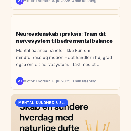
Victor Thorsen
·
6. jul 2025
·
3 min læsning
VT
og selvomsorg. Den understreger, at mental
sundhed er en rejse, der kræver tid og
opmærksomhed.
MENTAL SUNDHED & STRESS
Neurovidenskab i praksis: Træn dit
nervesystem til bedre mental balance
Mental balance handler ikke kun om
mindfulness og motion – det handler i høj grad
også om dit nervesystem. I takt med at
neurovidenskaben…
Victor Thorsen
·
6. jul 2025
·
3 min læsning
VT
MENTAL SUNDHED & STRESS