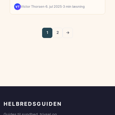
Victor Thorsen
·
6. jul 2025
·
3 min læsning
VT
1
2
→
HELBREDSGUIDEN
Guides til sundhed, trivsel og