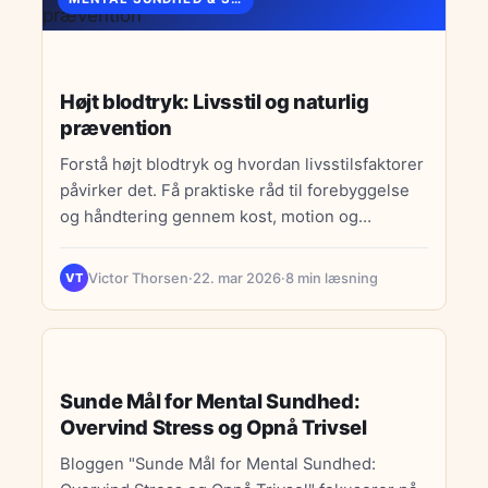
Højt blodtryk: Livsstil og naturlig
prævention
Forstå højt blodtryk og hvordan livsstilsfaktorer
påvirker det. Få praktiske råd til forebyggelse
og håndtering gennem kost, motion og
stresslindring.
Victor Thorsen
·
22. mar 2026
·
8 min læsning
VT
MENTAL SUNDHED & STRESS
Sunde Mål for Mental Sundhed:
Overvind Stress og Opnå Trivsel
Bloggen "Sunde Mål for Mental Sundhed: