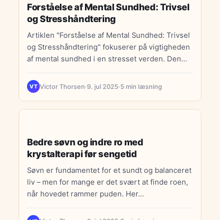
Forståelse af Mental Sundhed: Trivsel
og Stresshåndtering
Artiklen "Forståelse af Mental Sundhed: Trivsel
og Stresshåndtering" fokuserer på vigtigheden
af mental sundhed i en stresset verden. Den
beskriver, hvordan konstant stress kan påvirke
både mental og fysisk sundhed, og identificerer
Victor Thorsen
·
9. jul 2025
·
5 min læsning
VT
tegn på stress som koncentrationsbesvær,
ændringer i søvnmønstre, og fysiske
symptomer. Den fremhæver mindfulness som
MENTAL SUNDHED & STRESS
en metode til at reducere stress og forbedre
Bedre søvn og indre ro med
trivsel, samt betydningen af god søvn for
krystalterapi før sengetid
mental sundhed. Artiklen opfordrer til at sætte
grænser i arbejdslivet for at undgå
Søvn er fundamentet for et sundt og balanceret
udbrændthed og anbefaler en digital detox for
liv – men for mange er det svært at finde roen,
at reducere skærmbrug. Afslutningsvis
når hovedet rammer puden. Her…
opfordrer den til at opbygge psykisk robusthed
gennem sociale relationer, positive tankevaner,