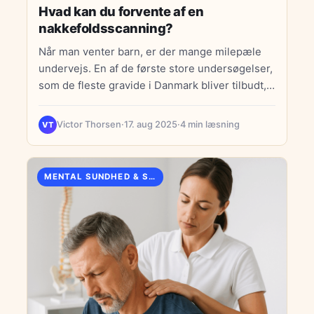
anbefales som en måde at skabe mental plads
Hvad kan du forvente af en
ved at tage pauser fra sociale medier.
nakkefoldsscanning?
Afslutningsvis opfordrer bloggen læserne til at
Når man venter barn, er der mange milepæle
prioritere deres mentale sundhed og tage små
undervejs. En af de første store undersøgelser,
skridt mod en bedre trivsel, med links til
som de fleste gravide i Danmark bliver tilbudt,
yderligere ressourcer.
er…
Victor Thorsen
·
17. aug 2025
·
4 min læsning
VT
MENTAL SUNDHED & STRESS