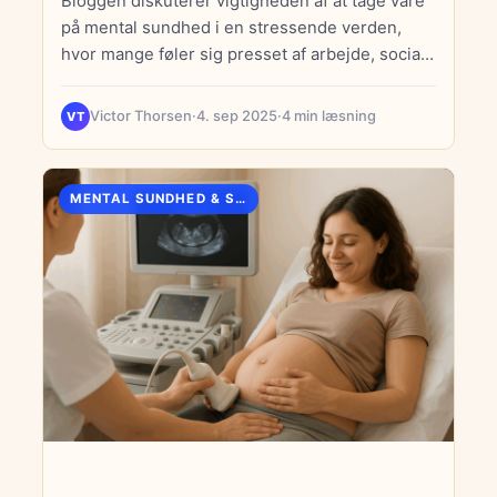
Bloggen diskuterer vigtigheden af at tage vare
på mental sundhed i en stressende verden,
hvor mange føler sig presset af arbejde, sociale
medier og personlige forventninger. Den
introducerer først tegn på stress, såsom fysisk
Victor Thorsen
·
4. sep 2025
·
4 min læsning
VT
træthed, søvnproblemer, ændringer i appetit og
emotionelle udsving, og understreger
betydningen af at genkende disse tidlige
MENTAL SUNDHED & STRESS
signaler for at kunne handle. Dernæst
præsenteres praktiske strategier for
stresshåndtering, herunder mindfulness og
meditation som metoder til at berolige sindet,
fysisk aktivitet som en effektiv måde at frigive
endorfiner og forbedre søvn, samt vigtigheden
af at søge støtte fra venner, familie eller
professionelle. Bloggen fremhæver desuden
betydningen af søvn for mental trivsel og
opfordrer til at sætte grænser i arbejdslivet for
at sikre tid til afslapning. En digital detox