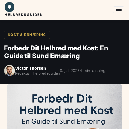
HELBREDSGUIDEN
KOST & ERNÆRING
Forbedr Dit Helbred med Kost: En
Guide til Sund Ernæring
Victor Thorsen
9. juli 2025
4 min læsning
Redaktør, Helbredsguiden