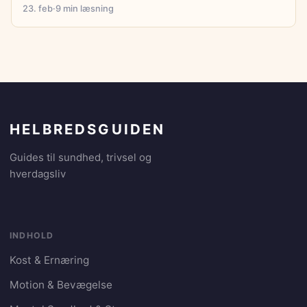
23. feb
·
9 min læsning
HELBREDSGUIDEN
Guides til sundhed, trivsel og
hverdagsliv
INDHOLD
Kost & Ernæring
Motion & Bevægelse