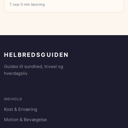
7. sep
·
5 min læsning
HELBREDSGUIDEN
Guides til sundhed, trivsel og
hverdagsliv
INDHOLD
Kost & Ernæring
Motion & Bevægelse